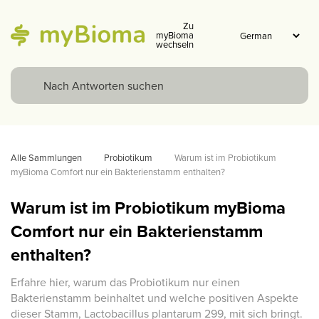
Zu
myBioma
wechseln
Alle Sammlungen
Probiotikum
Warum ist im Probiotikum 
myBioma Comfort nur ein Bakterienstamm enthalten?
Warum ist im Probiotikum myBioma
Comfort nur ein Bakterienstamm
enthalten?
Erfahre hier, warum das Probiotikum nur einen
Bakterienstamm beinhaltet und welche positiven Aspekte
dieser Stamm, Lactobacillus plantarum 299, mit sich bringt.