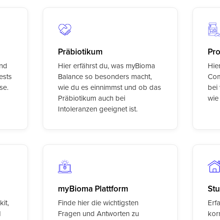
Präbiotikum
Pro
und
Hier erfährst du, was myBioma
Hie
ests
Balance so besonders macht,
Com
se.
wie du es einnimmst und ob das
bei
Präbiotikum auch bei
wie
Intoleranzen geeignet ist.
myBioma Plattform
St
it,
Finde hier die wichtigsten
Erf
d
Fragen und Antworten zu
kor