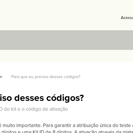
Acess
m
Para que eu preciso desses códigos?
iso desses códigos?
D do kit e o código de ativação
 muito importante. Para garantir a atribuição única do test
dígitos e uma Kit ID de 8 dígitos. A ativação através da p