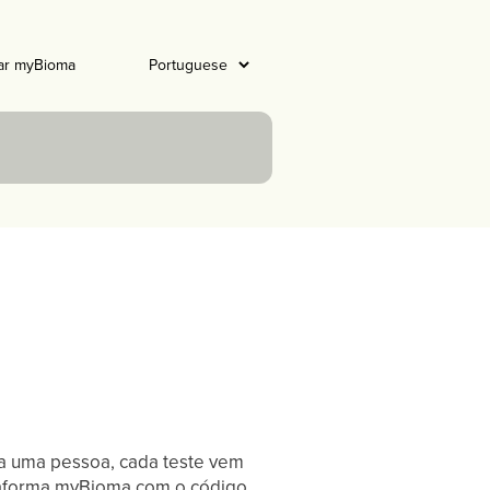
ar myBioma
e a uma pessoa, cada teste vem
lataforma myBioma com o código