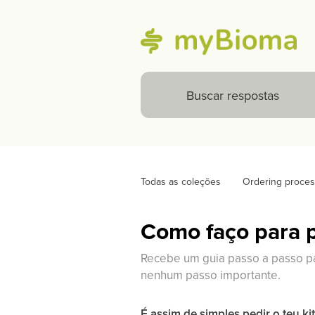
Todas as coleções
Ordering proces
Como faço para p
Recebe um guia passo a passo par
nenhum passo importante.
É assim de simples pedir o teu ki