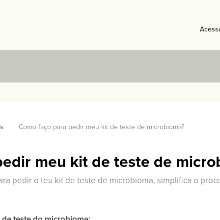
Acess
s
Como faço para pedir meu kit de teste de microbioma?
edir meu kit de teste de micr
a pedir o teu kit de teste de microbioma, simplifica o pro
t de teste do microbioma: