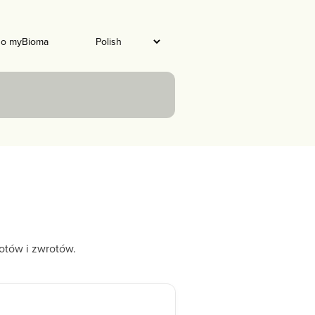
do myBioma
otów i zwrotów.