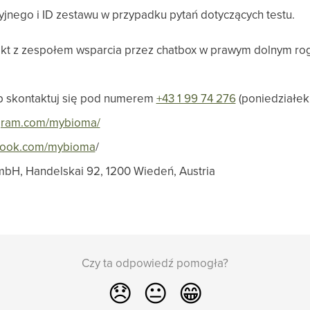
jnego i ID zestawu w przypadku pytań dotyczących testu.
kt z zespołem wsparcia przez chatbox w prawym dolnym ro
b skontaktuj się pod numerem
+43 1 99 74 276
(poniedziałek 
agram.com/mybioma/
ebook.com/mybioma
/
bH, Handelskai 92, 1200 Wiedeń, Austria
Czy ta odpowiedź pomogła?
😞
😐
😁