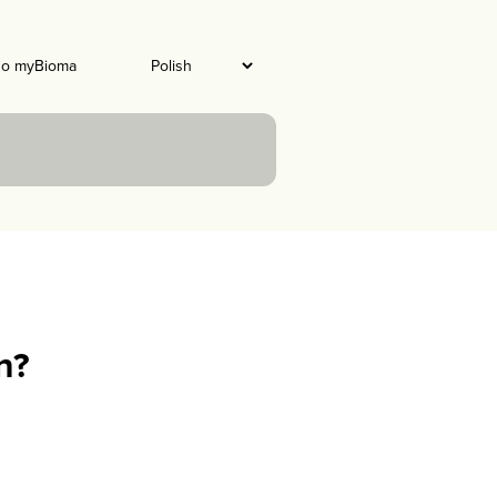
do myBioma
n?