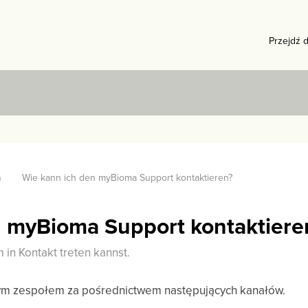
Przejdź 
a
Wie kann ich den myBioma Support kontaktieren?
n myBioma Support kontaktiere
 in Kontakt treten kannst.
ym zespołem za pośrednictwem następujących kanałów.