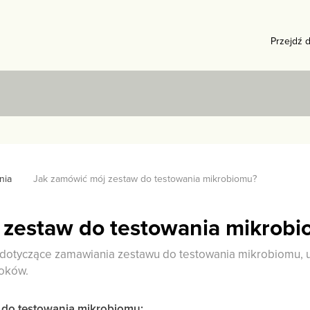
Przejdź 
nia
Jak zamówić mój zestaw do testowania mikrobiomu?
 zestaw do testowania mikrob
 dotyczące zamawiania zestawu do testowania mikrobiomu, up
roków.
 do testowania mikrobiomu: