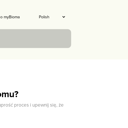
do myBioma
iomu?
rość proces i upewnij się, że