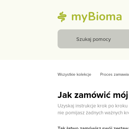
Wszystkie kolekcje
Proces zamawia
Jak zamówić mój
Uzyskaj instrukcje krok po kroku
nie pomijasz żadnych ważnych k
Tak łatwo zamówisz swój zestaw