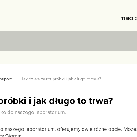
Przejdź 
nsport
Jak działa zwrot próbki i jak długo to trwa?
próbki i jak długo to trwa?
bkę do naszego laboratorium.
 naszego laboratorium, oferujemy dwie różne opcje. Możes
 myBioma: