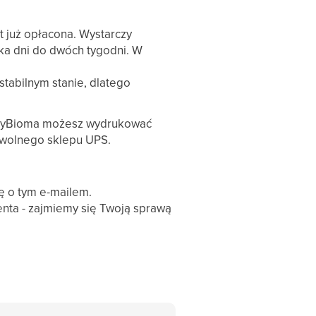
t już opłacona. Wystarczy
lka dni do dwóch tygodni. W
tabilnym stanie, dlatego
e myBioma możesz wydrukować
 dowolnego sklepu UPS.
ę o tym e-mailem.
ienta - zajmiemy się Twoją sprawą