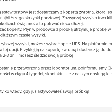
estaw testowy jest dostarczany z kopertą zwrotną, która jes
najbliższego skrzynki pocztowej. Zazwyczaj wysyłka trwa ki
kolicach świąt może to potrwać nieco dłużej.
ać koperty. Płyn w probówce z próbką utrzymuje próbkę w s
łuższym czasie wysyłki.
 szybszej wysyłki, możesz wybrać opcję UPS. Na platformi
a tej opcji. Przyklej ją na kopertę zwrotną i dostarcz ją do
 2-3 dni i możesz śledzić swoją próbkę.
zostanie przetworzona przez laboratorium, poinformujemy Ci
mości w ciągu 4 tygodni, skontaktuj się z naszym obsługą kl
tylko wtedy, gdy już aktywowałeś swoją próbkę!