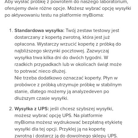
Aby wysłać próbkę z powrotem do naszego laboratorium,
oferujemy dwie różne opcje. Możesz wybrać opcję wysyłki
po aktywowaniu testu na platformie myBioma:
Standardowa wysyłka:
Twój zestaw testowy jest
dostarczany z kopertą zwrotną, która jest już
opłacona. Wystarczy wrzucić kopertę z próbką do
najbliższego skrzynki pocztowej. Zazwyczaj
wysyłka trwa kilka dni do dwóch tygodni. W
rzadkich przypadkach lub w okolicach świąt może
to potrwać nieco dłużej.
Nie trzeba dodatkowo oznaczać koperty. Płyn w
probówce z próbką utrzymuje próbkę w stabilnym
stanie, dlatego możemy ją analyzedeven po
dłuższym czasie wysyłki.
Wysyłka z UPS:
jeśli chcesz szybszej wysyłki,
możesz wybrać opcję UPS. Na platformie
myBioma możesz wydrukować bezpłatną etykietę
wysyłki dla tej opcji. Przyklej ją na kopertę
zwrotną i dostarcz ją do dowolnego sklepu UPS.