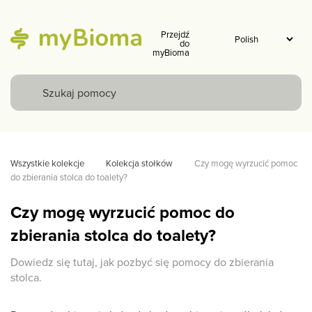
Przejdź
do
myBioma
Wszystkie kolekcje
Kolekcja stołków
Czy mogę wyrzucić pomoc 
do zbierania stolca do toalety?
Czy mogę wyrzucić pomoc do
zbierania stolca do toalety?
Dowiedz się tutaj, jak pozbyć się pomocy do zbierania
stolca.