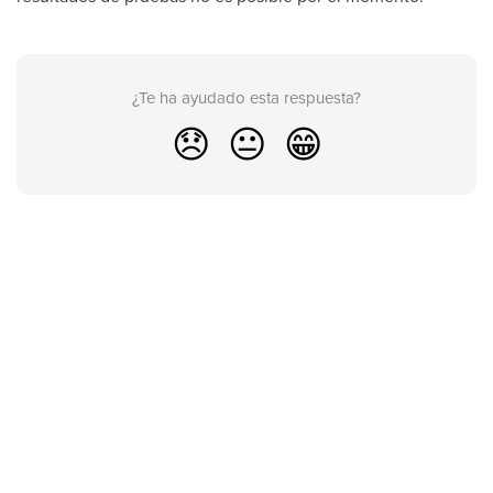
¿Te ha ayudado esta respuesta?
😞
😐
😁